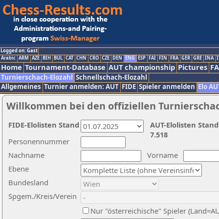
Logged on: Gast
Arabic
ARM
AZE
BIH
BUL
CAT
CHN
CRO
CZE
DEN
ENG
ESP
FAI
FIN
FRA
GER
GRE
INA
I
Home
Tournament-Database
AUT championship
Pictures
F
Turnierschach-Elozahl
Schnellschach-Elozahl
Allgemeines
Turnier anmelden: AUT
FIDE
Spieler anmelden
Elo AU
Willkommen bei den offiziellen Turnierscha
FIDE-Elolisten Stand
AUT-Elolisten Stand
7.518
Personennummer
Nachname
Vorname
Ebene
Bundesland
Spgem./Kreis/Verein
Nur "österreichische" Spieler (Land=A