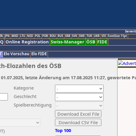
Servert
TA
JPN
MKD
LTU
NED
POL
POR
ROU
RUS
SRB
SVK
SWE
TUR
UKR
VIE
FontSize:11pt
AQ
Online Registration
Swiss-Manager
ÖSB
FIDE
T
Elo Vorschau
Elo FIDE
ch-Elozahlen des ÖSB
 01.07.2025, letzte Änderung am 17.08.2025 11:27, gewertete P
Kategorie
Geschlecht
Spielberechtigung
Top 100
UT)