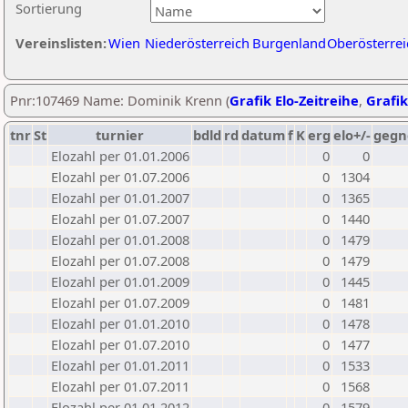
Sortierung
Vereinslisten:
Wien
Niederösterreich
Burgenland
Oberösterrei
Pnr:107469 Name: Dominik Krenn (
Grafik Elo-Zeitreihe
,
Grafik
tnr
St
turnier
bdld
rd
datum
f
K
erg
elo+/-
gegn
Elozahl per 01.01.2006
0
0
Elozahl per 01.07.2006
0
1304
Elozahl per 01.01.2007
0
1365
Elozahl per 01.07.2007
0
1440
Elozahl per 01.01.2008
0
1479
Elozahl per 01.07.2008
0
1479
Elozahl per 01.01.2009
0
1445
Elozahl per 01.07.2009
0
1481
Elozahl per 01.01.2010
0
1478
Elozahl per 01.07.2010
0
1477
Elozahl per 01.01.2011
0
1533
Elozahl per 01.07.2011
0
1568
Elozahl per 01.01.2012
0
1579