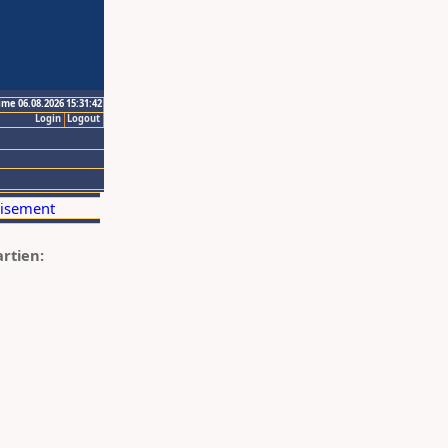
ime 06.08.2026 15:31:42
Login
Logout
artien: