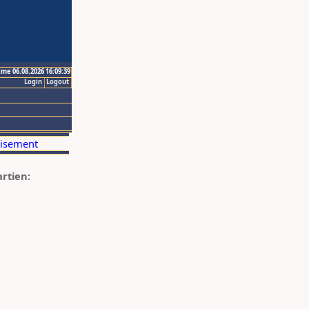
ime 06.08.2026 16:09:39
Login
Logout
artien: