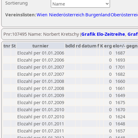
Sortierung
Vereinslisten:
Wien
Niederösterreich
Burgenland
Oberösterrei
Pnr:107495 Name: Norbert Kretschy (
Grafik Elo-Zeitreihe
,
Graf
tnr
St
turnier
bdld
rd
datum
f
K
erg
elo+/-
gegn
Elozahl per 01.01.2006
0
1687
Elozahl per 01.07.2006
0
1693
Elozahl per 01.01.2007
0
1701
Elozahl per 01.07.2007
0
1682
Elozahl per 01.01.2008
0
1660
Elozahl per 01.07.2008
0
1661
Elozahl per 01.01.2009
0
1649
Elozahl per 01.07.2009
0
1675
Elozahl per 01.01.2010
0
1670
Elozahl per 01.07.2010
0
1624
Elozahl per 01.01.2011
0
1648
Elozahl per 01.07.2011
0
1657
Elozahl per 01.01.2012
0
1648