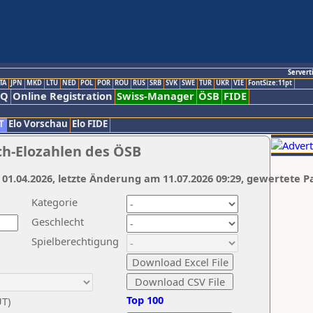
Servert
TA
JPN
MKD
LTU
NED
POL
POR
ROU
RUS
SRB
SVK
SWE
TUR
UKR
VIE
FontSize:11pt
AQ
Online Registration
Swiss-Manager
ÖSB
FIDE
T
Elo Vorschau
Elo FIDE
ch-Elozahlen des ÖSB
 01.04.2026, letzte Änderung am 11.07.2026 09:29, gewertete P
Kategorie
Geschlecht
Spielberechtigung
Top 100
UT)