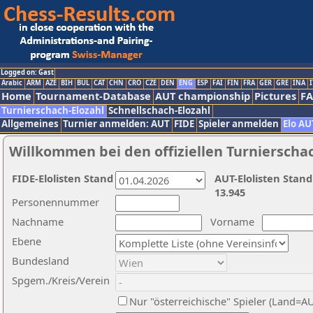
Logged on: Gast
Arabic
ARM
AZE
BIH
BUL
CAT
CHN
CRO
CZE
DEN
ENG
ESP
FAI
FIN
FRA
GER
GRE
INA
I
Home
Tournament-Database
AUT championship
Pictures
F
Turnierschach-Elozahl
Schnellschach-Elozahl
Allgemeines
Turnier anmelden: AUT
FIDE
Spieler anmelden
Elo AU
Willkommen bei den offiziellen Turnierscha
FIDE-Elolisten Stand
AUT-Elolisten Stand
13.945
Personennummer
Nachname
Vorname
Ebene
Bundesland
Spgem./Kreis/Verein
Nur "österreichische" Spieler (Land=A