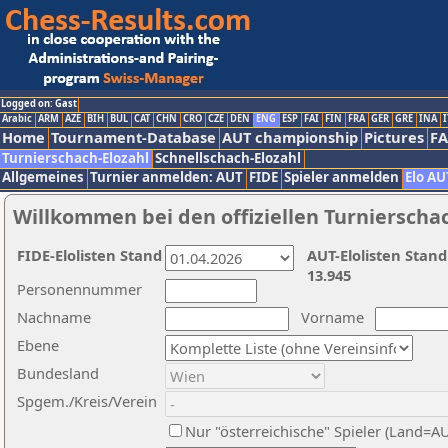
Logged on: Gast
Arabic
ARM
AZE
BIH
BUL
CAT
CHN
CRO
CZE
DEN
ENG
ESP
FAI
FIN
FRA
GER
GRE
INA
I
Home
Tournament-Database
AUT championship
Pictures
F
Turnierschach-Elozahl
Schnellschach-Elozahl
Allgemeines
Turnier anmelden: AUT
FIDE
Spieler anmelden
Elo AU
Willkommen bei den offiziellen Turnierscha
FIDE-Elolisten Stand
AUT-Elolisten Stand
13.945
Personennummer
Nachname
Vorname
Ebene
Bundesland
Spgem./Kreis/Verein
Nur "österreichische" Spieler (Land=A