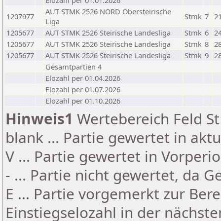
Elozahl per 01.01.2026
AUT STMK 2526 NORD Obersteirische
1207977
Stmk
7
2
Liga
1205677
AUT STMK 2526 Steirische Landesliga
Stmk
6
2
1205677
AUT STMK 2526 Steirische Landesliga
Stmk
8
2
1205677
AUT STMK 2526 Steirische Landesliga
Stmk
9
2
Gesamtpartien 4
Elozahl per 01.04.2026
Elozahl per 01.07.2026
Elozahl per 01.10.2026
Hinweis1
Wertebereich Feld St 
blank ... Partie gewertet in akt
V ... Partie gewertet in Vorperi
- ... Partie nicht gewertet, da 
E ... Partie vorgemerkt zur Be
Einstiegselozahl in der nächst