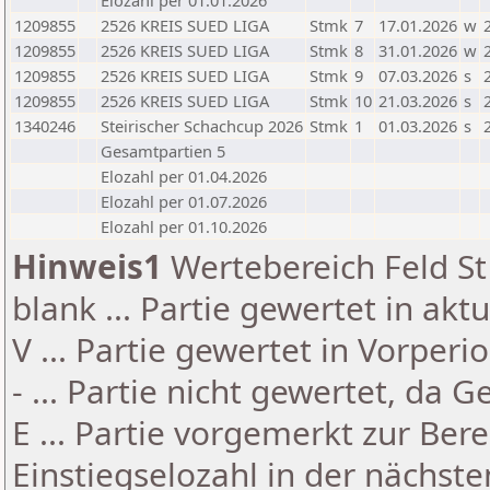
Elozahl per 01.01.2026
1209855
2526 KREIS SUED LIGA
Stmk
7
17.01.2026
w
1209855
2526 KREIS SUED LIGA
Stmk
8
31.01.2026
w
1209855
2526 KREIS SUED LIGA
Stmk
9
07.03.2026
s
1209855
2526 KREIS SUED LIGA
Stmk
10
21.03.2026
s
1340246
Steirischer Schachcup 2026
Stmk
1
01.03.2026
s
Gesamtpartien 5
Elozahl per 01.04.2026
Elozahl per 01.07.2026
Elozahl per 01.10.2026
Hinweis1
Wertebereich Feld St 
blank ... Partie gewertet in akt
V ... Partie gewertet in Vorperi
- ... Partie nicht gewertet, da 
E ... Partie vorgemerkt zur Be
Einstiegselozahl in der nächst