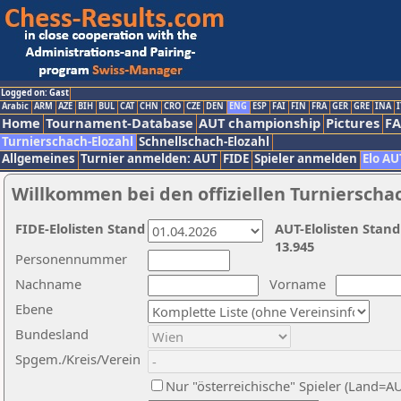
Logged on: Gast
Arabic
ARM
AZE
BIH
BUL
CAT
CHN
CRO
CZE
DEN
ENG
ESP
FAI
FIN
FRA
GER
GRE
INA
I
Home
Tournament-Database
AUT championship
Pictures
F
Turnierschach-Elozahl
Schnellschach-Elozahl
Allgemeines
Turnier anmelden: AUT
FIDE
Spieler anmelden
Elo AU
Willkommen bei den offiziellen Turnierscha
FIDE-Elolisten Stand
AUT-Elolisten Stand
13.945
Personennummer
Nachname
Vorname
Ebene
Bundesland
Spgem./Kreis/Verein
Nur "österreichische" Spieler (Land=A