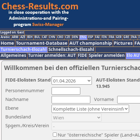
Logged on: Gast
Arabic
ARM
AZE
BIH
BUL
CAT
CHN
CRO
CZE
DEN
ENG
ESP
FAI
FIN
FRA
GER
GRE
INA
I
Home
Tournament-Database
AUT championship
Pictures
F
Turnierschach-Elozahl
Schnellschach-Elozahl
Allgemeines
Turnier anmelden: AUT
FIDE
Spieler anmelden
Elo AU
Willkommen bei den offiziellen Turnierscha
FIDE-Elolisten Stand
AUT-Elolisten Stand
13.945
Personennummer
Nachname
Vorname
Ebene
Bundesland
Spgem./Kreis/Verein
Nur "österreichische" Spieler (Land=A