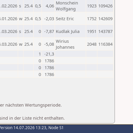
Monschein
1.02.2026
s
25.4
0,5
4,06
1923
109426
Wolfgang
4.01.2026
w
25.4
0,5
-2,03
Seitz Eric
1752
142609
1.03.2026
s
25.4
0
-7,87
Kudlak Julia
1951
143787
Wirius
4.03.2026
w
25.4
0
-5,08
2048
116384
Johannes
1
-21,3
0
1786
0
1786
0
1786
 der nächsten Wertungsperiode.
d in der Liste nicht enthalten.
Version 14.07.2026 13:23, Node S1