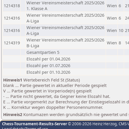
Wiener Vereinsmeisterschaft 2025/2026
1214318
Wien
6
2
1. Klasse A
Wiener Vereinsmeisterschaft 2025/2026
1214316
Wien
6
2
A-Liga
Wiener Vereinsmeisterschaft 2025/2026
1214316
Wien
10
2
A-Liga
Wiener Vereinsmeisterschaft 2025/2026
1214319
Wien
8
1
B-Liga
Gesamtpartien 5
Elozahl per 01.04.2026
Elozahl per 01.07.2026
Elozahl per 01.10.2026
Hinweis1
Wertebereich Feld St (Status)
blank ... Partie gewertet in aktueller Periode gespielt
V ... Partie gewertet in Vorperiode(n) gespielt
- ... Partie nicht gewertet, da Gegner keine Elozahl hat.
E ... Partie vorgemerkt zur Berechnung der Einstiegselozahl in
K ... Korrektur wegen doppelter Personennummer.
Hinweis2
Kontumazen werden grundsätzlich nie gewertet und sin
Chess-Tournament-Results-Server
© 2006-2026 Heinz Herzog
, CMS-