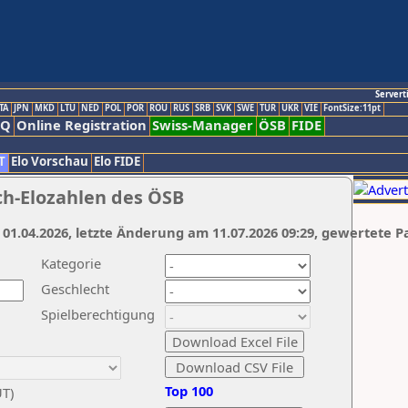
Servert
TA
JPN
MKD
LTU
NED
POL
POR
ROU
RUS
SRB
SVK
SWE
TUR
UKR
VIE
FontSize:11pt
AQ
Online Registration
Swiss-Manager
ÖSB
FIDE
T
Elo Vorschau
Elo FIDE
ch-Elozahlen des ÖSB
 01.04.2026, letzte Änderung am 11.07.2026 09:29, gewertete P
Kategorie
Geschlecht
Spielberechtigung
Top 100
UT)