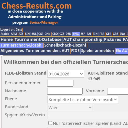
Logged on: Gast
Arabic
ARM
AZE
BIH
BUL
CAT
CHN
CRO
CZE
DEN
ENG
ESP
FAI
FIN
FRA
GER
GRE
INA
I
Home
Tournament-Database
AUT championship
Pictures
F
Turnierschach-Elozahl
Schnellschach-Elozahl
Allgemeines
Turnier anmelden: AUT
FIDE
Spieler anmelden
Elo AU
Willkommen bei den offiziellen Turnierscha
FIDE-Elolisten Stand
AUT-Elolisten Stand
13.945
Personennummer
Nachname
Vorname
Ebene
Bundesland
Spgem./Kreis/Verein
Nur "österreichische" Spieler (Land=A