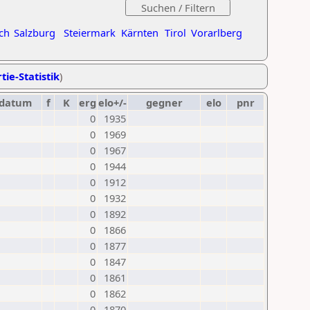
ch
Salzburg
Steiermark
Kärnten
Tirol
Vorarlberg
tie-Statistik
)
datum
f
K
erg
elo+/-
gegner
elo
pnr
0
1935
0
1969
0
1967
0
1944
0
1912
0
1932
0
1892
0
1866
0
1877
0
1847
0
1861
0
1862
0
1870