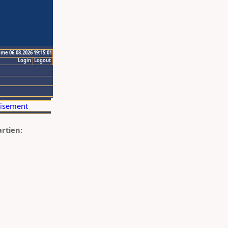
ime 06.08.2026 19:15:01
Login
Logout
artien: