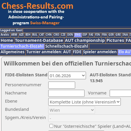
Logged on: Gast
Arabic
ARM
AZE
BIH
BUL
CAT
CHN
CRO
CZE
DEN
ENG
ESP
FAI
FIN
FRA
GER
GRE
INA
I
Home
Tournament-Database
AUT championship
Pictures
F
Turnierschach-Elozahl
Schnellschach-Elozahl
Allgemeines
Turnier anmelden: AUT
FIDE
Spieler anmelden
Elo AU
Willkommen bei den offiziellen Turnierscha
FIDE-Elolisten Stand
AUT-Elolisten Stand
13.945
Personennummer
Nachname
Vorname
Ebene
Bundesland
Spgem./Kreis/Verein
Nur "österreichische" Spieler (Land=A