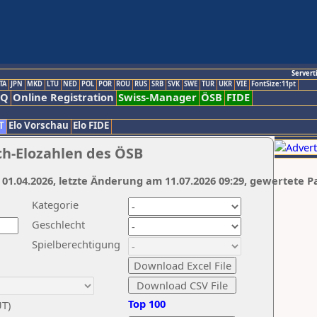
Servert
TA
JPN
MKD
LTU
NED
POL
POR
ROU
RUS
SRB
SVK
SWE
TUR
UKR
VIE
FontSize:11pt
AQ
Online Registration
Swiss-Manager
ÖSB
FIDE
T
Elo Vorschau
Elo FIDE
ch-Elozahlen des ÖSB
 01.04.2026, letzte Änderung am 11.07.2026 09:29, gewertete P
Kategorie
Geschlecht
Spielberechtigung
Top 100
UT)