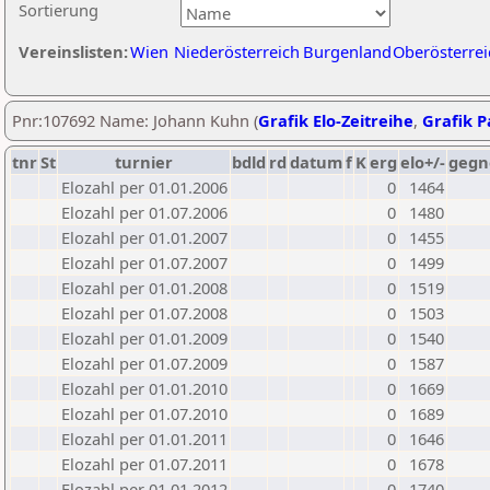
Sortierung
Vereinslisten:
Wien
Niederösterreich
Burgenland
Oberösterrei
Pnr:107692 Name: Johann Kuhn (
Grafik Elo-Zeitreihe
,
Grafik Pa
tnr
St
turnier
bdld
rd
datum
f
K
erg
elo+/-
gegn
Elozahl per 01.01.2006
0
1464
Elozahl per 01.07.2006
0
1480
Elozahl per 01.01.2007
0
1455
Elozahl per 01.07.2007
0
1499
Elozahl per 01.01.2008
0
1519
Elozahl per 01.07.2008
0
1503
Elozahl per 01.01.2009
0
1540
Elozahl per 01.07.2009
0
1587
Elozahl per 01.01.2010
0
1669
Elozahl per 01.07.2010
0
1689
Elozahl per 01.01.2011
0
1646
Elozahl per 01.07.2011
0
1678
Elozahl per 01.01.2012
0
1740