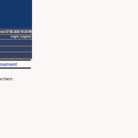
ime 07.08.2026 10:24:09
Login
Logout
artien: