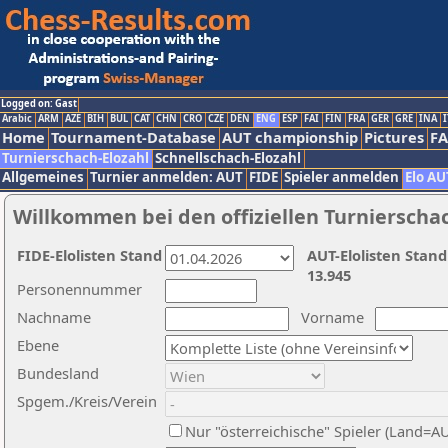
Logged on: Gast
Arabic
ARM
AZE
BIH
BUL
CAT
CHN
CRO
CZE
DEN
ENG
ESP
FAI
FIN
FRA
GER
GRE
INA
I
Home
Tournament-Database
AUT championship
Pictures
F
Turnierschach-Elozahl
Schnellschach-Elozahl
Allgemeines
Turnier anmelden: AUT
FIDE
Spieler anmelden
Elo AU
Willkommen bei den offiziellen Turnierscha
FIDE-Elolisten Stand
AUT-Elolisten Stand
13.945
Personennummer
Nachname
Vorname
Ebene
Bundesland
Spgem./Kreis/Verein
Nur "österreichische" Spieler (Land=A