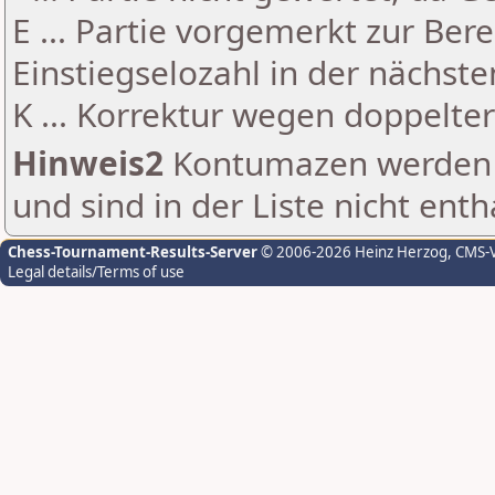
E ... Partie vorgemerkt zur Be
Einstiegselozahl in der nächst
K ... Korrektur wegen doppelt
Hinweis2
Kontumazen werden g
und sind in der Liste nicht enth
Chess-Tournament-Results-Server
© 2006-2026 Heinz Herzog
, CMS-
Legal details/Terms of use