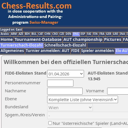
Logged on: Gast
Arabic
ARM
AZE
BIH
BUL
CAT
CHN
CRO
CZE
DEN
ENG
ESP
FAI
FIN
FRA
GER
GRE
INA
I
Home
Tournament-Database
AUT championship
Pictures
F
Turnierschach-Elozahl
Schnellschach-Elozahl
Allgemeines
Turnier anmelden: AUT
FIDE
Spieler anmelden
Elo AU
Willkommen bei den offiziellen Turnierscha
FIDE-Elolisten Stand
AUT-Elolisten Stand
13.945
Personennummer
Nachname
Vorname
Ebene
Bundesland
Spgem./Kreis/Verein
Nur "österreichische" Spieler (Land=A