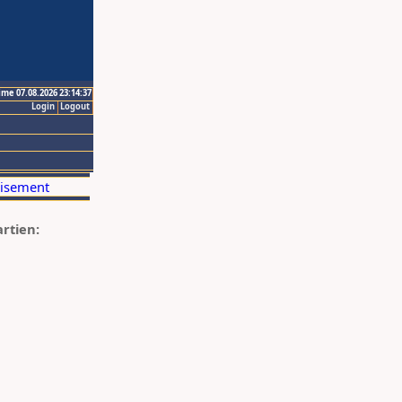
ime 07.08.2026 23:14:37
Login
Logout
artien: