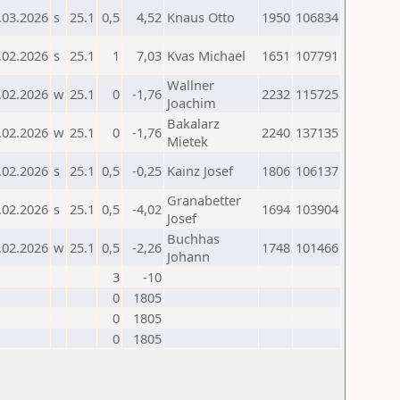
.03.2026
s
25.1
0,5
4,52
Knaus Otto
1950
106834
.02.2026
s
25.1
1
7,03
Kvas Michael
1651
107791
Wallner
.02.2026
w
25.1
0
-1,76
2232
115725
Joachim
Bakalarz
.02.2026
w
25.1
0
-1,76
2240
137135
Mietek
.02.2026
s
25.1
0,5
-0,25
Kainz Josef
1806
106137
Granabetter
.02.2026
s
25.1
0,5
-4,02
1694
103904
Josef
Buchhas
.02.2026
w
25.1
0,5
-2,26
1748
101466
Johann
3
-10
0
1805
0
1805
0
1805