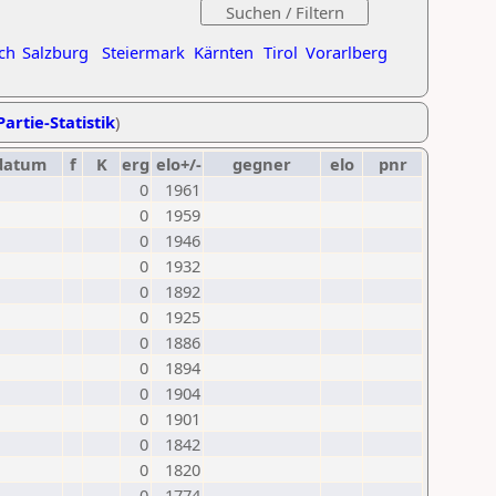
ch
Salzburg
Steiermark
Kärnten
Tirol
Vorarlberg
Partie-Statistik
)
datum
f
K
erg
elo+/-
gegner
elo
pnr
0
1961
0
1959
0
1946
0
1932
0
1892
0
1925
0
1886
0
1894
0
1904
0
1901
0
1842
0
1820
0
1774