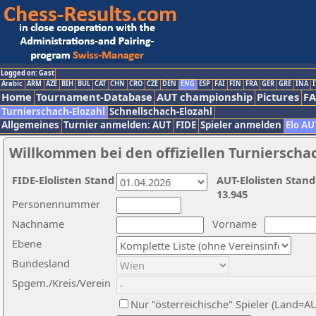
Logged on: Gast
Arabic
ARM
AZE
BIH
BUL
CAT
CHN
CRO
CZE
DEN
ENG
ESP
FAI
FIN
FRA
GER
GRE
INA
I
Home
Tournament-Database
AUT championship
Pictures
F
Turnierschach-Elozahl
Schnellschach-Elozahl
Allgemeines
Turnier anmelden: AUT
FIDE
Spieler anmelden
Elo AU
Willkommen bei den offiziellen Turnierscha
FIDE-Elolisten Stand
AUT-Elolisten Stand
13.945
Personennummer
Nachname
Vorname
Ebene
Bundesland
Spgem./Kreis/Verein
Nur "österreichische" Spieler (Land=A