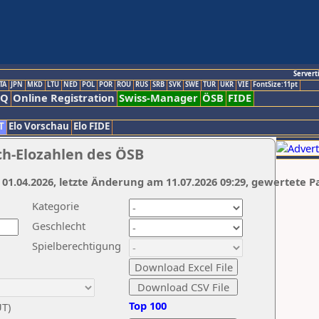
Servert
TA
JPN
MKD
LTU
NED
POL
POR
ROU
RUS
SRB
SVK
SWE
TUR
UKR
VIE
FontSize:11pt
AQ
Online Registration
Swiss-Manager
ÖSB
FIDE
T
Elo Vorschau
Elo FIDE
ch-Elozahlen des ÖSB
 01.04.2026, letzte Änderung am 11.07.2026 09:29, gewertete P
Kategorie
Geschlecht
Spielberechtigung
Top 100
UT)