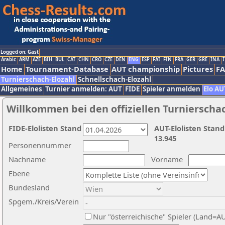
Logged on: Gast
Arabic
ARM
AZE
BIH
BUL
CAT
CHN
CRO
CZE
DEN
ENG
ESP
FAI
FIN
FRA
GER
GRE
INA
I
Home
Tournament-Database
AUT championship
Pictures
F
Turnierschach-Elozahl
Schnellschach-Elozahl
Allgemeines
Turnier anmelden: AUT
FIDE
Spieler anmelden
Elo AU
Willkommen bei den offiziellen Turnierscha
FIDE-Elolisten Stand
AUT-Elolisten Stand
13.945
Personennummer
Nachname
Vorname
Ebene
Bundesland
Spgem./Kreis/Verein
Nur "österreichische" Spieler (Land=A