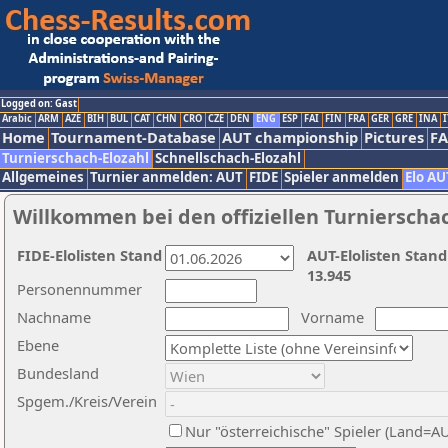
Logged on: Gast
Arabic
ARM
AZE
BIH
BUL
CAT
CHN
CRO
CZE
DEN
ENG
ESP
FAI
FIN
FRA
GER
GRE
INA
I
Home
Tournament-Database
AUT championship
Pictures
F
Turnierschach-Elozahl
Schnellschach-Elozahl
Allgemeines
Turnier anmelden: AUT
FIDE
Spieler anmelden
Elo AU
Willkommen bei den offiziellen Turnierscha
FIDE-Elolisten Stand
AUT-Elolisten Stand
13.945
Personennummer
Nachname
Vorname
Ebene
Bundesland
Spgem./Kreis/Verein
Nur "österreichische" Spieler (Land=A