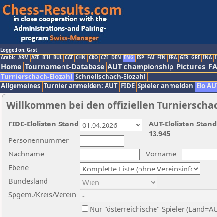
Logged on: Gast
Arabic
ARM
AZE
BIH
BUL
CAT
CHN
CRO
CZE
DEN
ENG
ESP
FAI
FIN
FRA
GER
GRE
INA
I
Home
Tournament-Database
AUT championship
Pictures
F
Turnierschach-Elozahl
Schnellschach-Elozahl
Allgemeines
Turnier anmelden: AUT
FIDE
Spieler anmelden
Elo AU
Willkommen bei den offiziellen Turnierscha
FIDE-Elolisten Stand
AUT-Elolisten Stand
13.945
Personennummer
Nachname
Vorname
Ebene
Bundesland
Spgem./Kreis/Verein
Nur "österreichische" Spieler (Land=A