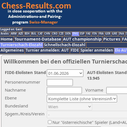
Logged on: Gast
Arabic
ARM
AZE
BIH
BUL
CAT
CHN
CRO
CZE
DEN
ENG
ESP
FAI
FIN
FRA
GER
GRE
INA
I
Home
Tournament-Database
AUT championship
Pictures
F
Turnierschach-Elozahl
Schnellschach-Elozahl
Allgemeines
Turnier anmelden: AUT
FIDE
Spieler anmelden
Elo AU
Willkommen bei den offiziellen Turnierscha
FIDE-Elolisten Stand
AUT-Elolisten Stand
13.945
Personennummer
Nachname
Vorname
Ebene
Bundesland
Spgem./Kreis/Verein
Nur "österreichische" Spieler (Land=A