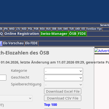
Servert
TA
JPN
MKD
LTU
NED
POL
POR
ROU
RUS
SRB
SVK
SWE
TUR
UKR
VIE
FontSize:11pt
AQ
Online Registration
Swiss-Manager
ÖSB
FIDE
T
Elo Vorschau
Elo FIDE
ch-Elozahlen des ÖSB
 01.04.2026, letzte Änderung am 11.07.2026 09:29, gewertete P
Kategorie
Geschlecht
Spielberechtigung
Top 100
UT)