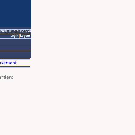
ime 07.08.2026 15:05:28
Login
Logout
artien: