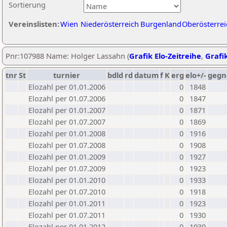
Sortierung
Vereinslisten:
Wien
Niederösterreich
Burgenland
Oberösterrei
Pnr:107988 Name: Holger Lassahn (
Grafik Elo-Zeitreihe
,
Grafik
tnr
St
turnier
bdld
rd
datum
f
K
erg
elo+/-
gegn
Elozahl per 01.01.2006
0
1848
Elozahl per 01.07.2006
0
1847
Elozahl per 01.01.2007
0
1871
Elozahl per 01.07.2007
0
1869
Elozahl per 01.01.2008
0
1916
Elozahl per 01.07.2008
0
1908
Elozahl per 01.01.2009
0
1927
Elozahl per 01.07.2009
0
1923
Elozahl per 01.01.2010
0
1933
Elozahl per 01.07.2010
0
1918
Elozahl per 01.01.2011
0
1923
Elozahl per 01.07.2011
0
1930
Elozahl per 01.01.2012
0
1930