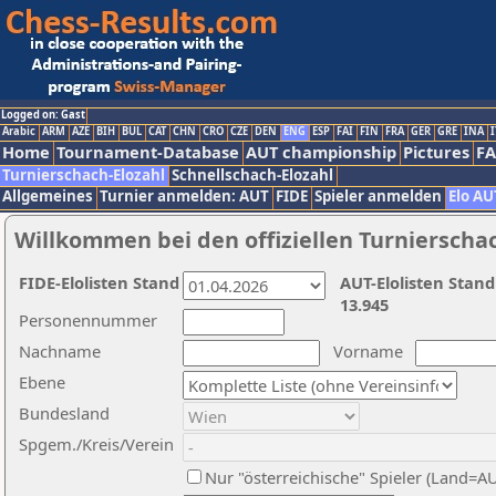
Logged on: Gast
Arabic
ARM
AZE
BIH
BUL
CAT
CHN
CRO
CZE
DEN
ENG
ESP
FAI
FIN
FRA
GER
GRE
INA
I
Home
Tournament-Database
AUT championship
Pictures
F
Turnierschach-Elozahl
Schnellschach-Elozahl
Allgemeines
Turnier anmelden: AUT
FIDE
Spieler anmelden
Elo AU
Willkommen bei den offiziellen Turnierscha
FIDE-Elolisten Stand
AUT-Elolisten Stand
13.945
Personennummer
Nachname
Vorname
Ebene
Bundesland
Spgem./Kreis/Verein
Nur "österreichische" Spieler (Land=A