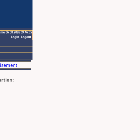
ime 06.08.2026 09:46:55
Login
Logout
artien: