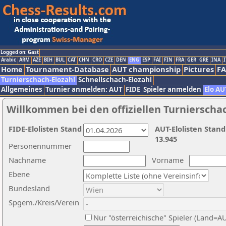
Logged on: Gast
Arabic
ARM
AZE
BIH
BUL
CAT
CHN
CRO
CZE
DEN
ENG
ESP
FAI
FIN
FRA
GER
GRE
INA
I
Home
Tournament-Database
AUT championship
Pictures
F
Turnierschach-Elozahl
Schnellschach-Elozahl
Allgemeines
Turnier anmelden: AUT
FIDE
Spieler anmelden
Elo AU
Willkommen bei den offiziellen Turnierscha
FIDE-Elolisten Stand
AUT-Elolisten Stand
13.945
Personennummer
Nachname
Vorname
Ebene
Bundesland
Spgem./Kreis/Verein
Nur "österreichische" Spieler (Land=A