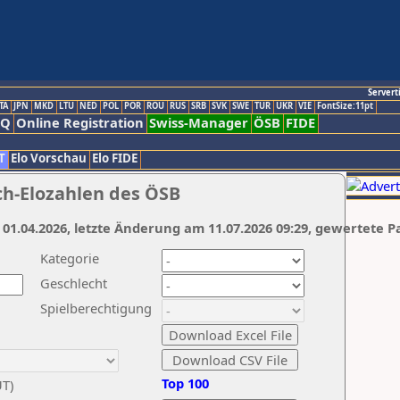
Servert
TA
JPN
MKD
LTU
NED
POL
POR
ROU
RUS
SRB
SVK
SWE
TUR
UKR
VIE
FontSize:11pt
AQ
Online Registration
Swiss-Manager
ÖSB
FIDE
T
Elo Vorschau
Elo FIDE
ch-Elozahlen des ÖSB
 01.04.2026, letzte Änderung am 11.07.2026 09:29, gewertete P
Kategorie
Geschlecht
Spielberechtigung
Top 100
UT)