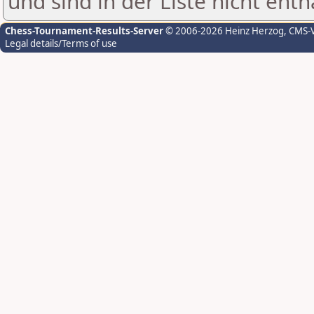
und sind in der Liste nicht enth
Chess-Tournament-Results-Server
© 2006-2026 Heinz Herzog
, CMS-
Legal details/Terms of use