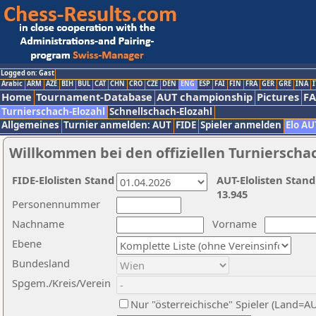
Logged on: Gast
Arabic
ARM
AZE
BIH
BUL
CAT
CHN
CRO
CZE
DEN
ENG
ESP
FAI
FIN
FRA
GER
GRE
INA
I
Home
Tournament-Database
AUT championship
Pictures
F
Turnierschach-Elozahl
Schnellschach-Elozahl
Allgemeines
Turnier anmelden: AUT
FIDE
Spieler anmelden
Elo AU
Willkommen bei den offiziellen Turnierscha
FIDE-Elolisten Stand
AUT-Elolisten Stand
13.945
Personennummer
Nachname
Vorname
Ebene
Bundesland
Spgem./Kreis/Verein
Nur "österreichische" Spieler (Land=A