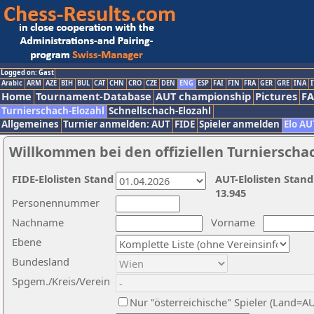
Logged on: Gast
Arabic
ARM
AZE
BIH
BUL
CAT
CHN
CRO
CZE
DEN
ENG
ESP
FAI
FIN
FRA
GER
GRE
INA
I
Home
Tournament-Database
AUT championship
Pictures
F
Turnierschach-Elozahl
Schnellschach-Elozahl
Allgemeines
Turnier anmelden: AUT
FIDE
Spieler anmelden
Elo AU
Willkommen bei den offiziellen Turnierscha
FIDE-Elolisten Stand
AUT-Elolisten Stand
13.945
Personennummer
Nachname
Vorname
Ebene
Bundesland
Spgem./Kreis/Verein
Nur "österreichische" Spieler (Land=A