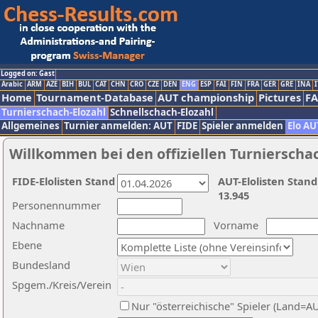
Logged on: Gast
Arabic
ARM
AZE
BIH
BUL
CAT
CHN
CRO
CZE
DEN
ENG
ESP
FAI
FIN
FRA
GER
GRE
INA
I
Home
Tournament-Database
AUT championship
Pictures
F
Turnierschach-Elozahl
Schnellschach-Elozahl
Allgemeines
Turnier anmelden: AUT
FIDE
Spieler anmelden
Elo AU
Willkommen bei den offiziellen Turnierscha
FIDE-Elolisten Stand
AUT-Elolisten Stand
13.945
Personennummer
Nachname
Vorname
Ebene
Bundesland
Spgem./Kreis/Verein
Nur "österreichische" Spieler (Land=A