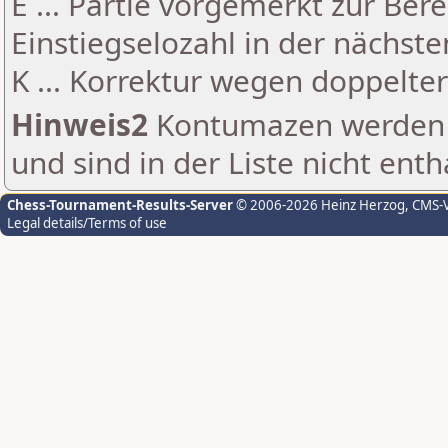
E ... Partie vorgemerkt zur Be
Einstiegselozahl in der nächst
K ... Korrektur wegen doppelt
Hinweis2
Kontumazen werden g
und sind in der Liste nicht enth
Chess-Tournament-Results-Server
© 2006-2026 Heinz Herzog
, CMS-
Legal details/Terms of use