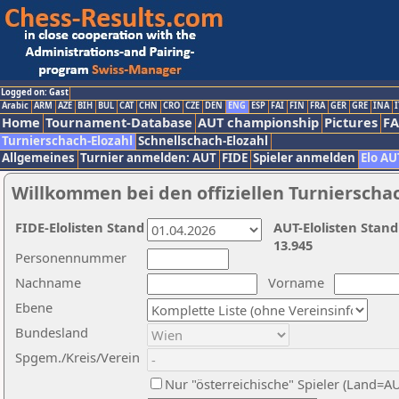
Logged on: Gast
Arabic
ARM
AZE
BIH
BUL
CAT
CHN
CRO
CZE
DEN
ENG
ESP
FAI
FIN
FRA
GER
GRE
INA
I
Home
Tournament-Database
AUT championship
Pictures
F
Turnierschach-Elozahl
Schnellschach-Elozahl
Allgemeines
Turnier anmelden: AUT
FIDE
Spieler anmelden
Elo AU
Willkommen bei den offiziellen Turnierscha
FIDE-Elolisten Stand
AUT-Elolisten Stand
13.945
Personennummer
Nachname
Vorname
Ebene
Bundesland
Spgem./Kreis/Verein
Nur "österreichische" Spieler (Land=A