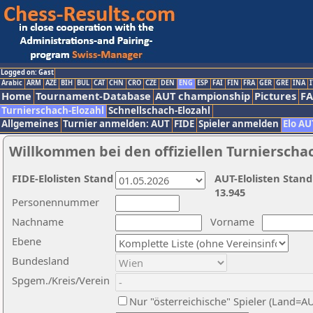
Logged on: Gast
Arabic
ARM
AZE
BIH
BUL
CAT
CHN
CRO
CZE
DEN
ENG
ESP
FAI
FIN
FRA
GER
GRE
INA
I
Home
Tournament-Database
AUT championship
Pictures
F
Turnierschach-Elozahl
Schnellschach-Elozahl
Allgemeines
Turnier anmelden: AUT
FIDE
Spieler anmelden
Elo AU
Willkommen bei den offiziellen Turnierscha
FIDE-Elolisten Stand
AUT-Elolisten Stand
13.945
Personennummer
Nachname
Vorname
Ebene
Bundesland
Spgem./Kreis/Verein
Nur "österreichische" Spieler (Land=A