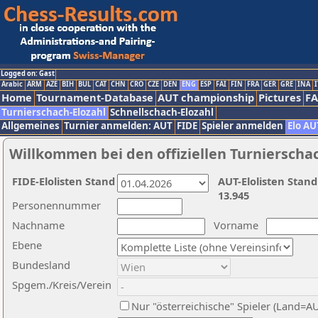
Logged on: Gast
Arabic
ARM
AZE
BIH
BUL
CAT
CHN
CRO
CZE
DEN
ENG
ESP
FAI
FIN
FRA
GER
GRE
INA
I
Home
Tournament-Database
AUT championship
Pictures
F
Turnierschach-Elozahl
Schnellschach-Elozahl
Allgemeines
Turnier anmelden: AUT
FIDE
Spieler anmelden
Elo AU
Willkommen bei den offiziellen Turnierscha
FIDE-Elolisten Stand
AUT-Elolisten Stand
13.945
Personennummer
Nachname
Vorname
Ebene
Bundesland
Spgem./Kreis/Verein
Nur "österreichische" Spieler (Land=A