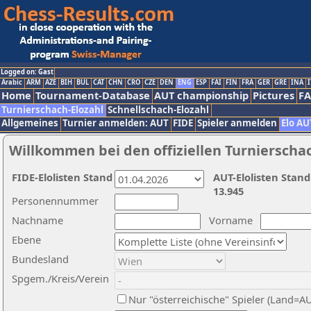
Logged on: Gast
Arabic
ARM
AZE
BIH
BUL
CAT
CHN
CRO
CZE
DEN
ENG
ESP
FAI
FIN
FRA
GER
GRE
INA
I
Home
Tournament-Database
AUT championship
Pictures
F
Turnierschach-Elozahl
Schnellschach-Elozahl
Allgemeines
Turnier anmelden: AUT
FIDE
Spieler anmelden
Elo AU
Willkommen bei den offiziellen Turnierscha
FIDE-Elolisten Stand
AUT-Elolisten Stand
13.945
Personennummer
Nachname
Vorname
Ebene
Bundesland
Spgem./Kreis/Verein
Nur "österreichische" Spieler (Land=A