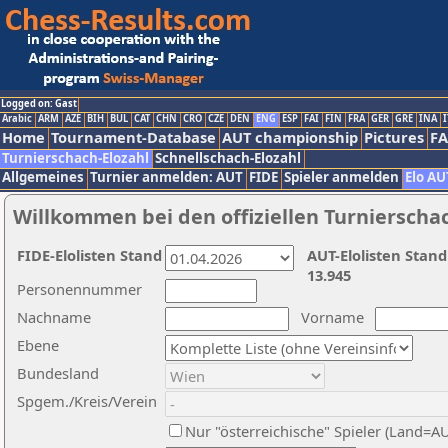
Logged on: Gast
Arabic
ARM
AZE
BIH
BUL
CAT
CHN
CRO
CZE
DEN
ENG
ESP
FAI
FIN
FRA
GER
GRE
INA
I
Home
Tournament-Database
AUT championship
Pictures
F
Turnierschach-Elozahl
Schnellschach-Elozahl
Allgemeines
Turnier anmelden: AUT
FIDE
Spieler anmelden
Elo AU
Willkommen bei den offiziellen Turnierscha
FIDE-Elolisten Stand
AUT-Elolisten Stand
13.945
Personennummer
Nachname
Vorname
Ebene
Bundesland
Spgem./Kreis/Verein
Nur "österreichische" Spieler (Land=A