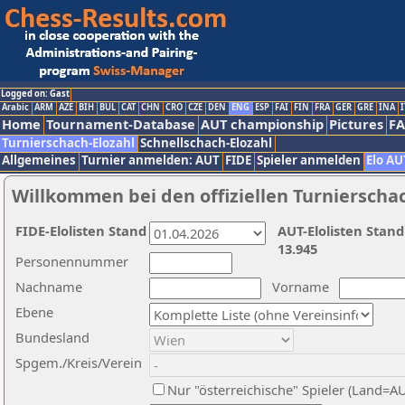
Logged on: Gast
Arabic
ARM
AZE
BIH
BUL
CAT
CHN
CRO
CZE
DEN
ENG
ESP
FAI
FIN
FRA
GER
GRE
INA
I
Home
Tournament-Database
AUT championship
Pictures
F
Turnierschach-Elozahl
Schnellschach-Elozahl
Allgemeines
Turnier anmelden: AUT
FIDE
Spieler anmelden
Elo AU
Willkommen bei den offiziellen Turnierscha
FIDE-Elolisten Stand
AUT-Elolisten Stand
13.945
Personennummer
Nachname
Vorname
Ebene
Bundesland
Spgem./Kreis/Verein
Nur "österreichische" Spieler (Land=A