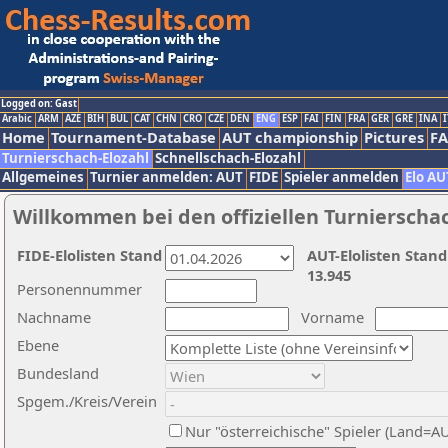
Logged on: Gast
Arabic
ARM
AZE
BIH
BUL
CAT
CHN
CRO
CZE
DEN
ENG
ESP
FAI
FIN
FRA
GER
GRE
INA
I
Home
Tournament-Database
AUT championship
Pictures
F
Turnierschach-Elozahl
Schnellschach-Elozahl
Allgemeines
Turnier anmelden: AUT
FIDE
Spieler anmelden
Elo AU
Willkommen bei den offiziellen Turnierscha
FIDE-Elolisten Stand
AUT-Elolisten Stand
13.945
Personennummer
Nachname
Vorname
Ebene
Bundesland
Spgem./Kreis/Verein
Nur "österreichische" Spieler (Land=A