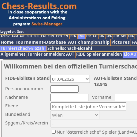
Logged on: Gast
Arabic
ARM
AZE
BIH
BUL
CAT
CHN
CRO
CZE
DEN
ENG
ESP
FAI
FIN
FRA
GER
GRE
INA
I
Home
Tournament-Database
AUT championship
Pictures
F
Turnierschach-Elozahl
Schnellschach-Elozahl
Allgemeines
Turnier anmelden: AUT
FIDE
Spieler anmelden
Elo AU
Willkommen bei den offiziellen Turnierscha
FIDE-Elolisten Stand
AUT-Elolisten Stand
13.945
Personennummer
Nachname
Vorname
Ebene
Bundesland
Spgem./Kreis/Verein
Nur "österreichische" Spieler (Land=A