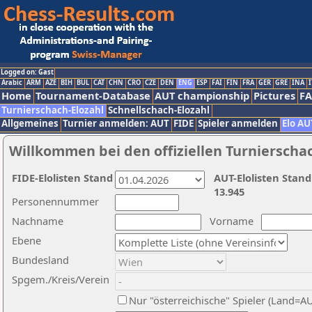
Logged on: Gast
Arabic
ARM
AZE
BIH
BUL
CAT
CHN
CRO
CZE
DEN
ENG
ESP
FAI
FIN
FRA
GER
GRE
INA
I
Home
Tournament-Database
AUT championship
Pictures
F
Turnierschach-Elozahl
Schnellschach-Elozahl
Allgemeines
Turnier anmelden: AUT
FIDE
Spieler anmelden
Elo AU
Willkommen bei den offiziellen Turnierscha
FIDE-Elolisten Stand
AUT-Elolisten Stand
13.945
Personennummer
Nachname
Vorname
Ebene
Bundesland
Spgem./Kreis/Verein
Nur "österreichische" Spieler (Land=A