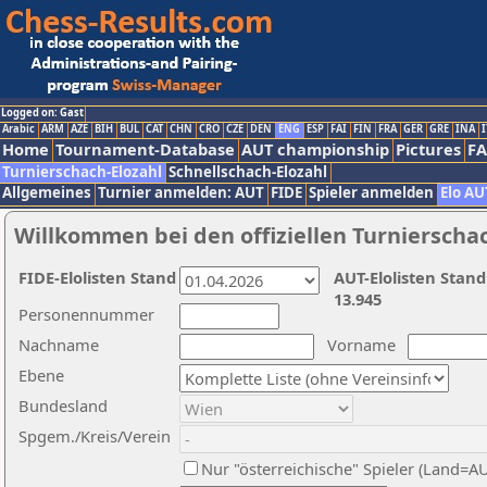
Logged on: Gast
Arabic
ARM
AZE
BIH
BUL
CAT
CHN
CRO
CZE
DEN
ENG
ESP
FAI
FIN
FRA
GER
GRE
INA
I
Home
Tournament-Database
AUT championship
Pictures
F
Turnierschach-Elozahl
Schnellschach-Elozahl
Allgemeines
Turnier anmelden: AUT
FIDE
Spieler anmelden
Elo AU
Willkommen bei den offiziellen Turnierscha
FIDE-Elolisten Stand
AUT-Elolisten Stand
13.945
Personennummer
Nachname
Vorname
Ebene
Bundesland
Spgem./Kreis/Verein
Nur "österreichische" Spieler (Land=A