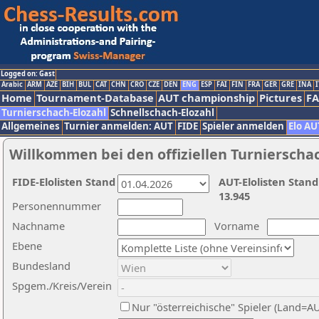
Logged on: Gast
Arabic
ARM
AZE
BIH
BUL
CAT
CHN
CRO
CZE
DEN
ENG
ESP
FAI
FIN
FRA
GER
GRE
INA
I
Home
Tournament-Database
AUT championship
Pictures
F
Turnierschach-Elozahl
Schnellschach-Elozahl
Allgemeines
Turnier anmelden: AUT
FIDE
Spieler anmelden
Elo AU
Willkommen bei den offiziellen Turnierscha
FIDE-Elolisten Stand
AUT-Elolisten Stand
13.945
Personennummer
Nachname
Vorname
Ebene
Bundesland
Spgem./Kreis/Verein
Nur "österreichische" Spieler (Land=A