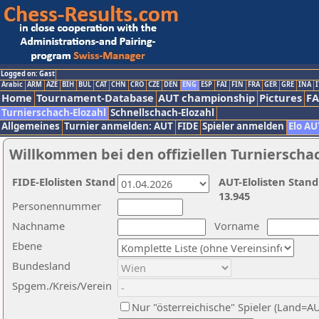
Logged on: Gast
Arabic
ARM
AZE
BIH
BUL
CAT
CHN
CRO
CZE
DEN
ENG
ESP
FAI
FIN
FRA
GER
GRE
INA
I
Home
Tournament-Database
AUT championship
Pictures
F
Turnierschach-Elozahl
Schnellschach-Elozahl
Allgemeines
Turnier anmelden: AUT
FIDE
Spieler anmelden
Elo AU
Willkommen bei den offiziellen Turnierscha
FIDE-Elolisten Stand
AUT-Elolisten Stand
13.945
Personennummer
Nachname
Vorname
Ebene
Bundesland
Spgem./Kreis/Verein
Nur "österreichische" Spieler (Land=A