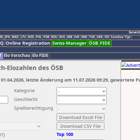
Servert
TA
JPN
MKD
LTU
NED
POL
POR
ROU
RUS
SRB
SVK
SWE
TUR
UKR
VIE
FontSize:11pt
AQ
Online Registration
Swiss-Manager
ÖSB
FIDE
T
Elo Vorschau
Elo FIDE
ch-Elozahlen des ÖSB
 01.04.2026, letzte Änderung am 11.07.2026 09:29, gewertete P
Kategorie
Geschlecht
Spielberechtigung
Top 100
UT)