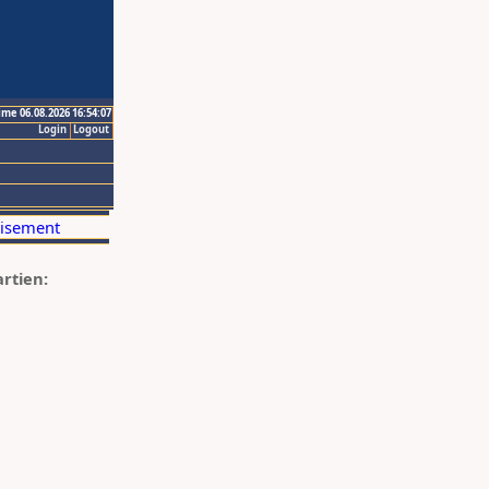
ime 06.08.2026 16:54:07
Login
Logout
artien: