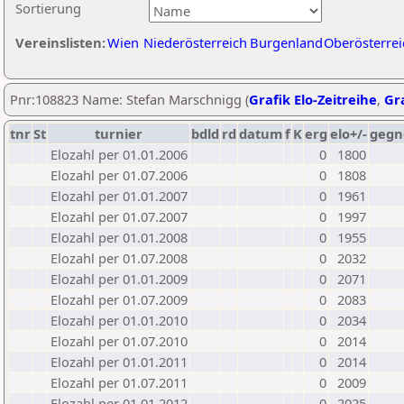
Sortierung
Vereinslisten:
Wien
Niederösterreich
Burgenland
Oberösterrei
Pnr:108823 Name: Stefan Marschnigg (
Grafik Elo-Zeitreihe
,
Gra
tnr
St
turnier
bdld
rd
datum
f
K
erg
elo+/-
gegn
Elozahl per 01.01.2006
0
1800
Elozahl per 01.07.2006
0
1808
Elozahl per 01.01.2007
0
1961
Elozahl per 01.07.2007
0
1997
Elozahl per 01.01.2008
0
1955
Elozahl per 01.07.2008
0
2032
Elozahl per 01.01.2009
0
2071
Elozahl per 01.07.2009
0
2083
Elozahl per 01.01.2010
0
2034
Elozahl per 01.07.2010
0
2014
Elozahl per 01.01.2011
0
2014
Elozahl per 01.07.2011
0
2009
Elozahl per 01.01.2012
0
2025