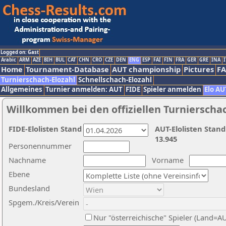
Logged on: Gast
Arabic
ARM
AZE
BIH
BUL
CAT
CHN
CRO
CZE
DEN
ENG
ESP
FAI
FIN
FRA
GER
GRE
INA
I
Home
Tournament-Database
AUT championship
Pictures
F
Turnierschach-Elozahl
Schnellschach-Elozahl
Allgemeines
Turnier anmelden: AUT
FIDE
Spieler anmelden
Elo AU
Willkommen bei den offiziellen Turnierscha
FIDE-Elolisten Stand
AUT-Elolisten Stand
13.945
Personennummer
Nachname
Vorname
Ebene
Bundesland
Spgem./Kreis/Verein
Nur "österreichische" Spieler (Land=A