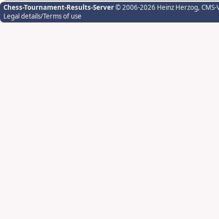
Chess-Tournament-Results-Server
© 2006-2026 Heinz Herzog
, CMS-
Legal details/Terms of use