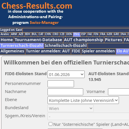
Logged on: Gast
Arabic
ARM
AZE
BIH
BUL
CAT
CHN
CRO
CZE
DEN
ENG
ESP
FAI
FIN
FRA
GER
GRE
INA
I
Home
Tournament-Database
AUT championship
Pictures
F
Turnierschach-Elozahl
Schnellschach-Elozahl
Allgemeines
Turnier anmelden: AUT
FIDE
Spieler anmelden
Elo AU
Willkommen bei den offiziellen Turnierscha
FIDE-Elolisten Stand
AUT-Elolisten Stand
13.945
Personennummer
Nachname
Vorname
Ebene
Bundesland
Spgem./Kreis/Verein
Nur "österreichische" Spieler (Land=A