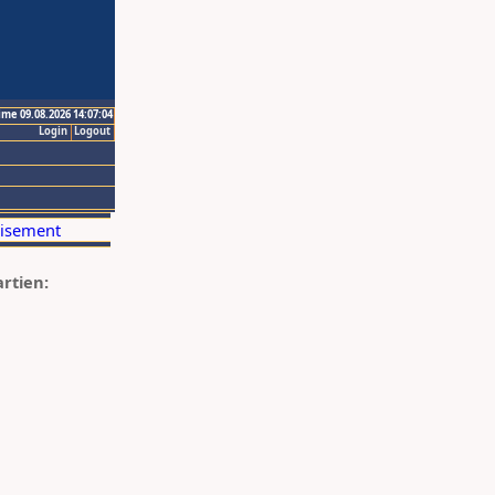
ime 09.08.2026 14:07:04
Login
Logout
artien: