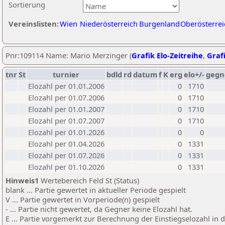
Sortierung
Vereinslisten:
Wien
Niederösterreich
Burgenland
Oberösterrei
Pnr:109114 Name: Mario Merzinger (
Grafik Elo-Zeitreihe
,
Grafi
tnr
St
turnier
bdld
rd
datum
f
K
erg
elo+/-
gegn
Elozahl per 01.01.2006
0
1710
Elozahl per 01.07.2006
0
1710
Elozahl per 01.01.2007
0
1710
Elozahl per 01.07.2007
0
1710
Elozahl per 01.01.2026
0
0
Elozahl per 01.04.2026
0
1331
Elozahl per 01.07.2026
0
1331
Elozahl per 01.10.2026
0
1331
Hinweis1
Wertebereich Feld St (Status)
blank ... Partie gewertet in aktueller Periode gespielt
V ... Partie gewertet in Vorperiode(n) gespielt
- ... Partie nicht gewertet, da Gegner keine Elozahl hat.
E ... Partie vorgemerkt zur Berechnung der Einstiegselozahl in