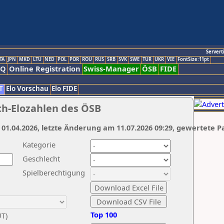
Servert
TA
JPN
MKD
LTU
NED
POL
POR
ROU
RUS
SRB
SVK
SWE
TUR
UKR
VIE
FontSize:11pt
AQ
Online Registration
Swiss-Manager
ÖSB
FIDE
T
Elo Vorschau
Elo FIDE
ch-Elozahlen des ÖSB
 01.04.2026, letzte Änderung am 11.07.2026 09:29, gewertete P
Kategorie
Geschlecht
Spielberechtigung
Top 100
UT)