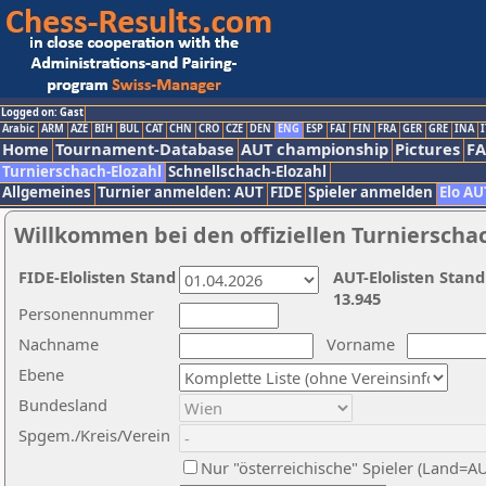
Logged on: Gast
Arabic
ARM
AZE
BIH
BUL
CAT
CHN
CRO
CZE
DEN
ENG
ESP
FAI
FIN
FRA
GER
GRE
INA
I
Home
Tournament-Database
AUT championship
Pictures
F
Turnierschach-Elozahl
Schnellschach-Elozahl
Allgemeines
Turnier anmelden: AUT
FIDE
Spieler anmelden
Elo AU
Willkommen bei den offiziellen Turnierscha
FIDE-Elolisten Stand
AUT-Elolisten Stand
13.945
Personennummer
Nachname
Vorname
Ebene
Bundesland
Spgem./Kreis/Verein
Nur "österreichische" Spieler (Land=A