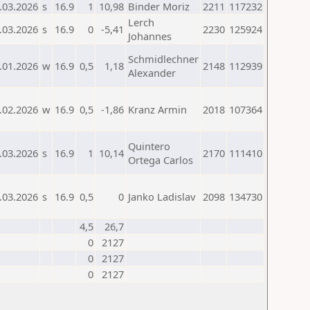
.03.2026
s
16.9
1
10,98
Binder Moriz
2211
117232
Lerch
.03.2026
s
16.9
0
-5,41
2230
125924
Johannes
Schmidlechner
.01.2026
w
16.9
0,5
1,18
2148
112939
Alexander
.02.2026
w
16.9
0,5
-1,86
Kranz Armin
2018
107364
Quintero
.03.2026
s
16.9
1
10,14
2170
111410
Ortega Carlos
.03.2026
s
16.9
0,5
0
Janko Ladislav
2098
134730
4,5
26,7
0
2127
0
2127
0
2127