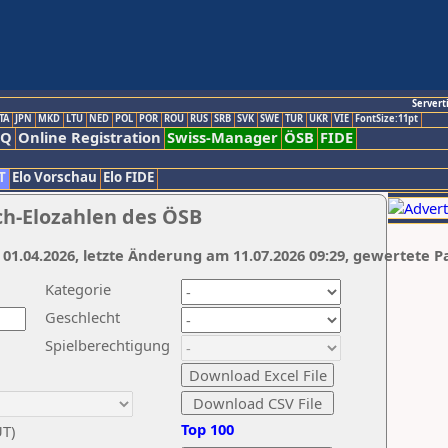
Servert
TA
JPN
MKD
LTU
NED
POL
POR
ROU
RUS
SRB
SVK
SWE
TUR
UKR
VIE
FontSize:11pt
AQ
Online Registration
Swiss-Manager
ÖSB
FIDE
T
Elo Vorschau
Elo FIDE
ch-Elozahlen des ÖSB
 01.04.2026, letzte Änderung am 11.07.2026 09:29, gewertete P
Kategorie
Geschlecht
Spielberechtigung
Top 100
UT)