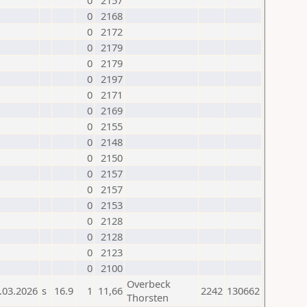
0
2157
0
2168
0
2172
0
2179
0
2179
0
2197
0
2171
0
2169
0
2155
0
2148
0
2150
0
2157
0
2157
0
2153
0
2128
0
2128
0
2123
0
2100
Overbeck
.03.2026
s
16.9
1
11,66
2242
130662
Thorsten