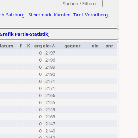
ch
Salzburg
Steiermark
Kärnten
Tirol
Vorarlberg
Grafik Partie-Statistik
)
datum
f
K
erg
elo+/-
gegner
elo
pnr
0
2197
0
2196
0
2199
0
2190
0
2171
0
2171
0
2166
0
2155
0
2149
0
2165
0
2147
0
2140
0
2162