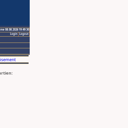
ime 08.08.2026 19:49:30
Login
Logout
artien: