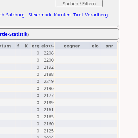
ch
Salzburg
Steiermark
Kärnten
Tirol
Vorarlberg
tie-Statistik
)
atum
f
K
erg
elo+/-
gegner
elo
pnr
0
2208
0
2200
0
2192
0
2188
0
2219
0
2196
0
2177
0
2189
0
2161
0
2165
0
2160
0
2125
0
2098