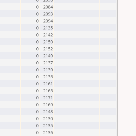
0
2084
0
2093
0
2094
0
2135
0
2142
0
2150
0
2152
0
2149
0
2137
0
2139
0
2136
0
2161
0
2165
0
2171
0
2169
0
2148
0
2130
0
2135
0
2136