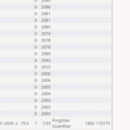
0
2080
0
2086
0
2081
0
2081
0
2085
0
2074
0
2078
0
2078
0
2089
0
2043
0
2015
0
2006
0
2006
0
2005
0
2004
0
2003
0
2003
0
2003
Pingitzer
01.2026
s
19.5
1
7,03
1903
110775
Guenther