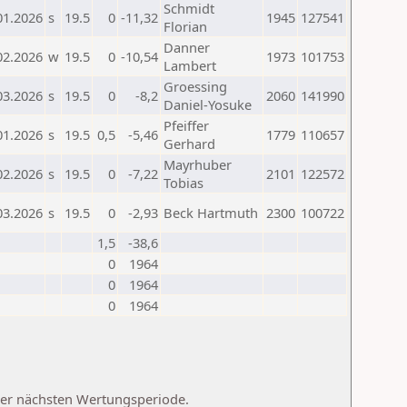
Schmidt
01.2026
s
19.5
0
-11,32
1945
127541
Florian
Danner
02.2026
w
19.5
0
-10,54
1973
101753
Lambert
Groessing
03.2026
s
19.5
0
-8,2
2060
141990
Daniel-Yosuke
Pfeiffer
01.2026
s
19.5
0,5
-5,46
1779
110657
Gerhard
Mayrhuber
02.2026
s
19.5
0
-7,22
2101
122572
Tobias
03.2026
s
19.5
0
-2,93
Beck Hartmuth
2300
100722
1,5
-38,6
0
1964
0
1964
0
1964
 der nächsten Wertungsperiode.