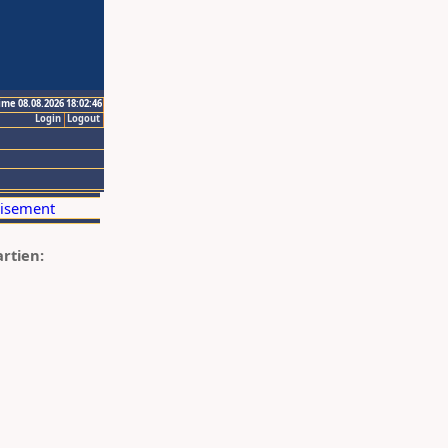
ime 08.08.2026 18:02:46
Login
Logout
artien: