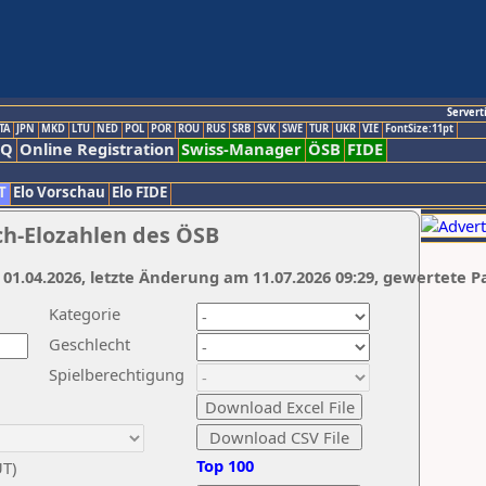
Servert
TA
JPN
MKD
LTU
NED
POL
POR
ROU
RUS
SRB
SVK
SWE
TUR
UKR
VIE
FontSize:11pt
AQ
Online Registration
Swiss-Manager
ÖSB
FIDE
T
Elo Vorschau
Elo FIDE
ch-Elozahlen des ÖSB
 01.04.2026, letzte Änderung am 11.07.2026 09:29, gewertete P
Kategorie
Geschlecht
Spielberechtigung
Top 100
UT)