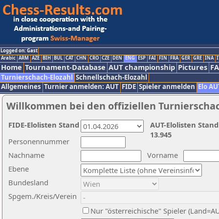
Logged on: Gast
Arabic
ARM
AZE
BIH
BUL
CAT
CHN
CRO
CZE
DEN
ENG
ESP
FAI
FIN
FRA
GER
GRE
INA
I
Home
Tournament-Database
AUT championship
Pictures
F
Turnierschach-Elozahl
Schnellschach-Elozahl
Allgemeines
Turnier anmelden: AUT
FIDE
Spieler anmelden
Elo AU
Willkommen bei den offiziellen Turnierscha
FIDE-Elolisten Stand
AUT-Elolisten Stand
13.945
Personennummer
Nachname
Vorname
Ebene
Bundesland
Spgem./Kreis/Verein
Nur "österreichische" Spieler (Land=A