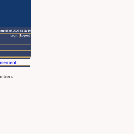
ime 08.08.2026 14:08:19
Login
Logout
artien: