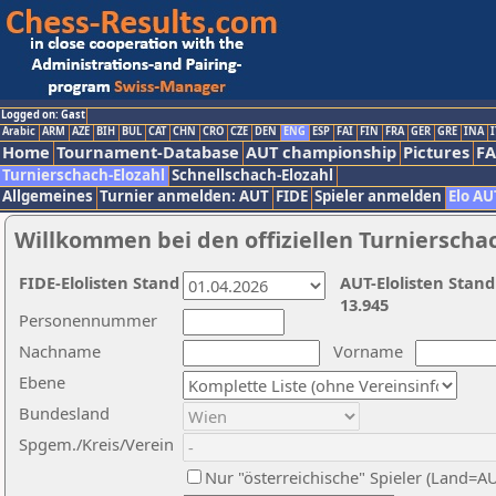
Logged on: Gast
Arabic
ARM
AZE
BIH
BUL
CAT
CHN
CRO
CZE
DEN
ENG
ESP
FAI
FIN
FRA
GER
GRE
INA
I
Home
Tournament-Database
AUT championship
Pictures
F
Turnierschach-Elozahl
Schnellschach-Elozahl
Allgemeines
Turnier anmelden: AUT
FIDE
Spieler anmelden
Elo AU
Willkommen bei den offiziellen Turnierscha
FIDE-Elolisten Stand
AUT-Elolisten Stand
13.945
Personennummer
Nachname
Vorname
Ebene
Bundesland
Spgem./Kreis/Verein
Nur "österreichische" Spieler (Land=A