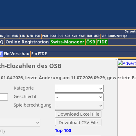
Servert
TA
JPN
MKD
LTU
NED
POL
POR
ROU
RUS
SRB
SVK
SWE
TUR
UKR
VIE
FontSize:11pt
AQ
Online Registration
Swiss-Manager
ÖSB
FIDE
T
Elo Vorschau
Elo FIDE
ch-Elozahlen des ÖSB
 01.04.2026, letzte Änderung am 11.07.2026 09:29, gewertete P
Kategorie
Geschlecht
Spielberechtigung
Top 100
UT)