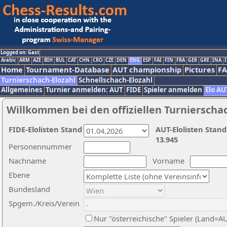
Logged on: Gast
Arabic
ARM
AZE
BIH
BUL
CAT
CHN
CRO
CZE
DEN
ENG
ESP
FAI
FIN
FRA
GER
GRE
INA
I
Home
Tournament-Database
AUT championship
Pictures
F
Turnierschach-Elozahl
Schnellschach-Elozahl
Allgemeines
Turnier anmelden: AUT
FIDE
Spieler anmelden
Elo AU
Willkommen bei den offiziellen Turnierscha
FIDE-Elolisten Stand
AUT-Elolisten Stand
13.945
Personennummer
Nachname
Vorname
Ebene
Bundesland
Spgem./Kreis/Verein
Nur "österreichische" Spieler (Land=A