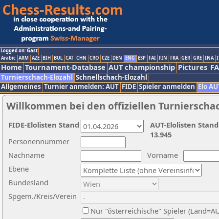
Logged on: Gast
Arabic
ARM
AZE
BIH
BUL
CAT
CHN
CRO
CZE
DEN
ENG
ESP
FAI
FIN
FRA
GER
GRE
INA
I
Home
Tournament-Database
AUT championship
Pictures
F
Turnierschach-Elozahl
Schnellschach-Elozahl
Allgemeines
Turnier anmelden: AUT
FIDE
Spieler anmelden
Elo AU
Willkommen bei den offiziellen Turnierscha
FIDE-Elolisten Stand
AUT-Elolisten Stand
13.945
Personennummer
Nachname
Vorname
Ebene
Bundesland
Spgem./Kreis/Verein
Nur "österreichische" Spieler (Land=A