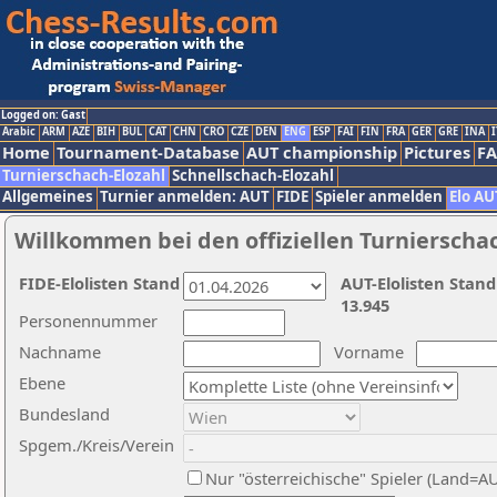
Logged on: Gast
Arabic
ARM
AZE
BIH
BUL
CAT
CHN
CRO
CZE
DEN
ENG
ESP
FAI
FIN
FRA
GER
GRE
INA
I
Home
Tournament-Database
AUT championship
Pictures
F
Turnierschach-Elozahl
Schnellschach-Elozahl
Allgemeines
Turnier anmelden: AUT
FIDE
Spieler anmelden
Elo AU
Willkommen bei den offiziellen Turnierscha
FIDE-Elolisten Stand
AUT-Elolisten Stand
13.945
Personennummer
Nachname
Vorname
Ebene
Bundesland
Spgem./Kreis/Verein
Nur "österreichische" Spieler (Land=A