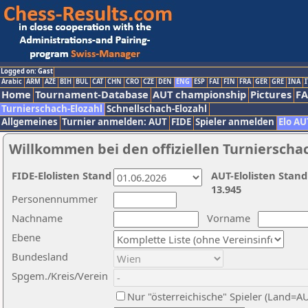
Logged on: Gast
Arabic
ARM
AZE
BIH
BUL
CAT
CHN
CRO
CZE
DEN
ENG
ESP
FAI
FIN
FRA
GER
GRE
INA
I
Home
Tournament-Database
AUT championship
Pictures
F
Turnierschach-Elozahl
Schnellschach-Elozahl
Allgemeines
Turnier anmelden: AUT
FIDE
Spieler anmelden
Elo AU
Willkommen bei den offiziellen Turnierscha
FIDE-Elolisten Stand
AUT-Elolisten Stand
13.945
Personennummer
Nachname
Vorname
Ebene
Bundesland
Spgem./Kreis/Verein
Nur "österreichische" Spieler (Land=A