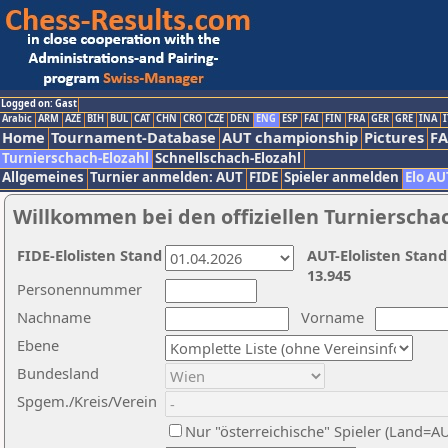
Logged on: Gast
Arabic
ARM
AZE
BIH
BUL
CAT
CHN
CRO
CZE
DEN
ENG
ESP
FAI
FIN
FRA
GER
GRE
INA
I
Home
Tournament-Database
AUT championship
Pictures
F
Turnierschach-Elozahl
Schnellschach-Elozahl
Allgemeines
Turnier anmelden: AUT
FIDE
Spieler anmelden
Elo AU
Willkommen bei den offiziellen Turnierscha
FIDE-Elolisten Stand
AUT-Elolisten Stand
13.945
Personennummer
Nachname
Vorname
Ebene
Bundesland
Spgem./Kreis/Verein
Nur "österreichische" Spieler (Land=A