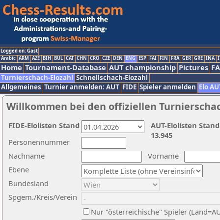
Logged on: Gast
Arabic
ARM
AZE
BIH
BUL
CAT
CHN
CRO
CZE
DEN
ENG
ESP
FAI
FIN
FRA
GER
GRE
INA
I
Home
Tournament-Database
AUT championship
Pictures
F
Turnierschach-Elozahl
Schnellschach-Elozahl
Allgemeines
Turnier anmelden: AUT
FIDE
Spieler anmelden
Elo AU
Willkommen bei den offiziellen Turnierscha
FIDE-Elolisten Stand
AUT-Elolisten Stand
13.945
Personennummer
Nachname
Vorname
Ebene
Bundesland
Spgem./Kreis/Verein
Nur "österreichische" Spieler (Land=A