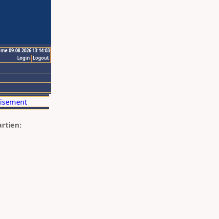
ime 09.08.2026 13:14:03
Login
Logout
artien: