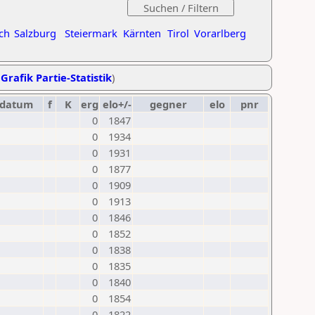
ch
Salzburg
Steiermark
Kärnten
Tirol
Vorarlberg
,
Grafik Partie-Statistik
)
datum
f
K
erg
elo+/-
gegner
elo
pnr
0
1847
0
1934
0
1931
0
1877
0
1909
0
1913
0
1846
0
1852
0
1838
0
1835
0
1840
0
1854
0
1822