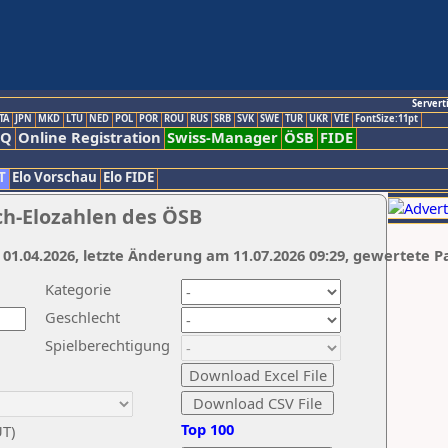
Servert
TA
JPN
MKD
LTU
NED
POL
POR
ROU
RUS
SRB
SVK
SWE
TUR
UKR
VIE
FontSize:11pt
AQ
Online Registration
Swiss-Manager
ÖSB
FIDE
T
Elo Vorschau
Elo FIDE
ch-Elozahlen des ÖSB
 01.04.2026, letzte Änderung am 11.07.2026 09:29, gewertete P
Kategorie
Geschlecht
Spielberechtigung
Top 100
UT)