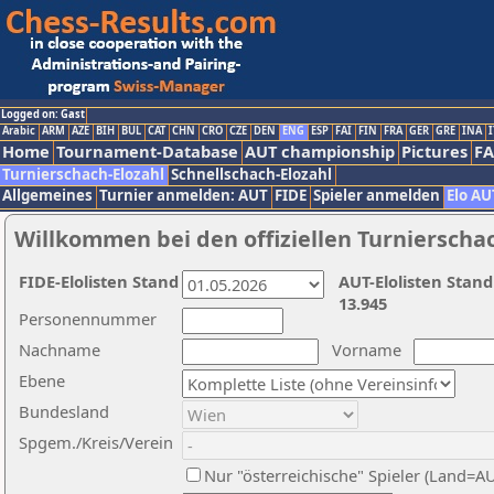
Logged on: Gast
Arabic
ARM
AZE
BIH
BUL
CAT
CHN
CRO
CZE
DEN
ENG
ESP
FAI
FIN
FRA
GER
GRE
INA
I
Home
Tournament-Database
AUT championship
Pictures
F
Turnierschach-Elozahl
Schnellschach-Elozahl
Allgemeines
Turnier anmelden: AUT
FIDE
Spieler anmelden
Elo AU
Willkommen bei den offiziellen Turnierscha
FIDE-Elolisten Stand
AUT-Elolisten Stand
13.945
Personennummer
Nachname
Vorname
Ebene
Bundesland
Spgem./Kreis/Verein
Nur "österreichische" Spieler (Land=A