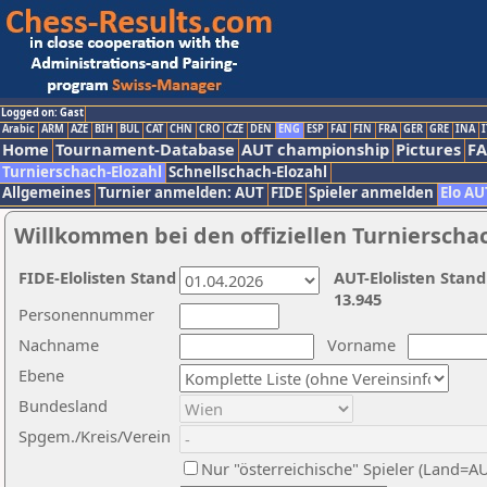
Logged on: Gast
Arabic
ARM
AZE
BIH
BUL
CAT
CHN
CRO
CZE
DEN
ENG
ESP
FAI
FIN
FRA
GER
GRE
INA
I
Home
Tournament-Database
AUT championship
Pictures
F
Turnierschach-Elozahl
Schnellschach-Elozahl
Allgemeines
Turnier anmelden: AUT
FIDE
Spieler anmelden
Elo AU
Willkommen bei den offiziellen Turnierscha
FIDE-Elolisten Stand
AUT-Elolisten Stand
13.945
Personennummer
Nachname
Vorname
Ebene
Bundesland
Spgem./Kreis/Verein
Nur "österreichische" Spieler (Land=A