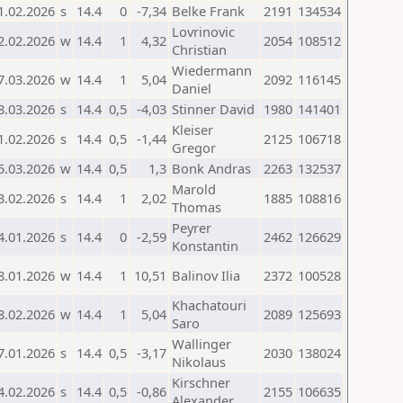
1.02.2026
s
14.4
0
-7,34
Belke Frank
2191
134534
Lovrinovic
2.02.2026
w
14.4
1
4,32
2054
108512
Christian
Wiedermann
7.03.2026
w
14.4
1
5,04
2092
116145
Daniel
8.03.2026
s
14.4
0,5
-4,03
Stinner David
1980
141401
Kleiser
1.02.2026
s
14.4
0,5
-1,44
2125
106718
Gregor
5.03.2026
w
14.4
0,5
1,3
Bonk Andras
2263
132537
Marold
3.02.2026
s
14.4
1
2,02
1885
108816
Thomas
Peyrer
4.01.2026
s
14.4
0
-2,59
2462
126629
Konstantin
8.01.2026
w
14.4
1
10,51
Balinov Ilia
2372
100528
Khachatouri
8.02.2026
w
14.4
1
5,04
2089
125693
Saro
Wallinger
7.01.2026
s
14.4
0,5
-3,17
2030
138024
Nikolaus
Kirschner
4.02.2026
s
14.4
0,5
-0,86
2155
106635
Alexander