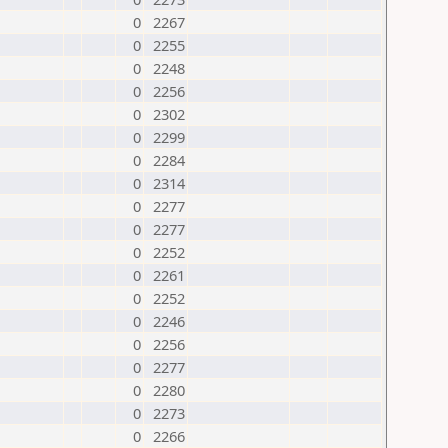
0
2267
0
2255
0
2248
0
2256
0
2302
0
2299
0
2284
0
2314
0
2277
0
2277
0
2252
0
2261
0
2252
0
2246
0
2256
0
2277
0
2280
0
2273
0
2266