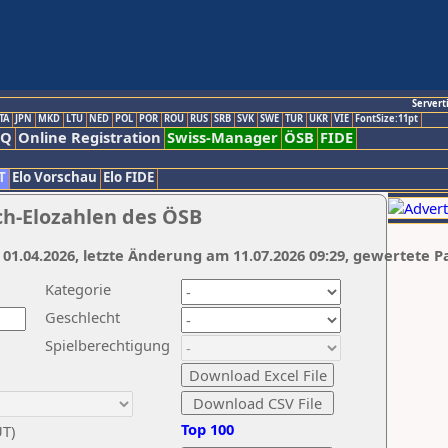
Servert
TA
JPN
MKD
LTU
NED
POL
POR
ROU
RUS
SRB
SVK
SWE
TUR
UKR
VIE
FontSize:11pt
AQ
Online Registration
Swiss-Manager
ÖSB
FIDE
T
Elo Vorschau
Elo FIDE
ch-Elozahlen des ÖSB
 01.04.2026, letzte Änderung am 11.07.2026 09:29, gewertete P
Kategorie
Geschlecht
Spielberechtigung
Top 100
UT)