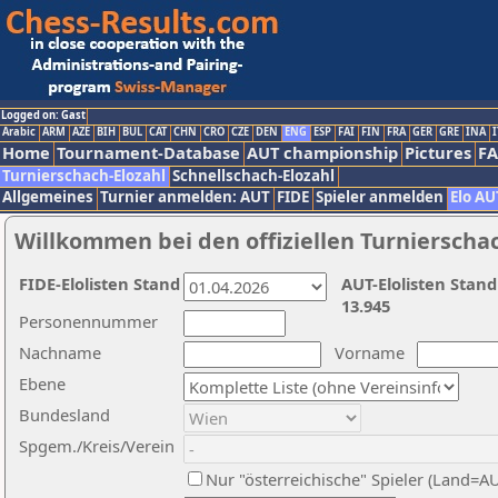
Logged on: Gast
Arabic
ARM
AZE
BIH
BUL
CAT
CHN
CRO
CZE
DEN
ENG
ESP
FAI
FIN
FRA
GER
GRE
INA
I
Home
Tournament-Database
AUT championship
Pictures
F
Turnierschach-Elozahl
Schnellschach-Elozahl
Allgemeines
Turnier anmelden: AUT
FIDE
Spieler anmelden
Elo AU
Willkommen bei den offiziellen Turnierscha
FIDE-Elolisten Stand
AUT-Elolisten Stand
13.945
Personennummer
Nachname
Vorname
Ebene
Bundesland
Spgem./Kreis/Verein
Nur "österreichische" Spieler (Land=A