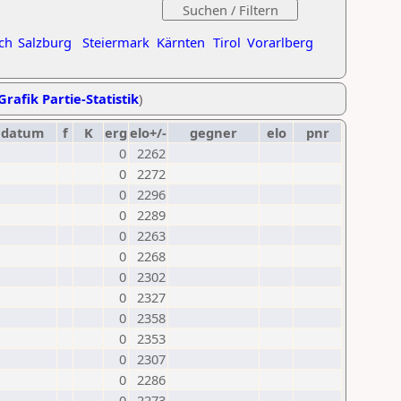
ch
Salzburg
Steiermark
Kärnten
Tirol
Vorarlberg
Grafik Partie-Statistik
)
datum
f
K
erg
elo+/-
gegner
elo
pnr
0
2262
0
2272
0
2296
0
2289
0
2263
0
2268
0
2302
0
2327
0
2358
0
2353
0
2307
0
2286
0
2273