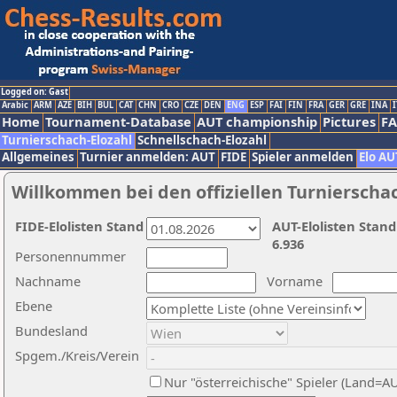
Logged on: Gast
Arabic
ARM
AZE
BIH
BUL
CAT
CHN
CRO
CZE
DEN
ENG
ESP
FAI
FIN
FRA
GER
GRE
INA
I
Home
Tournament-Database
AUT championship
Pictures
F
Turnierschach-Elozahl
Schnellschach-Elozahl
Allgemeines
Turnier anmelden: AUT
FIDE
Spieler anmelden
Elo AU
Willkommen bei den offiziellen Turnierscha
FIDE-Elolisten Stand
AUT-Elolisten Stand
6.936
Personennummer
Nachname
Vorname
Ebene
Bundesland
Spgem./Kreis/Verein
Nur "österreichische" Spieler (Land=A