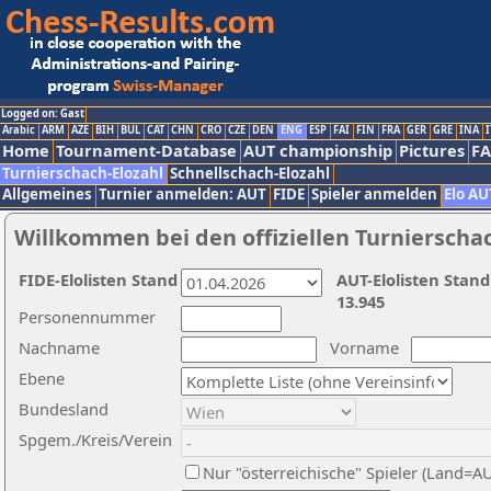
Logged on: Gast
Arabic
ARM
AZE
BIH
BUL
CAT
CHN
CRO
CZE
DEN
ENG
ESP
FAI
FIN
FRA
GER
GRE
INA
I
Home
Tournament-Database
AUT championship
Pictures
F
Turnierschach-Elozahl
Schnellschach-Elozahl
Allgemeines
Turnier anmelden: AUT
FIDE
Spieler anmelden
Elo AU
Willkommen bei den offiziellen Turnierscha
FIDE-Elolisten Stand
AUT-Elolisten Stand
13.945
Personennummer
Nachname
Vorname
Ebene
Bundesland
Spgem./Kreis/Verein
Nur "österreichische" Spieler (Land=A