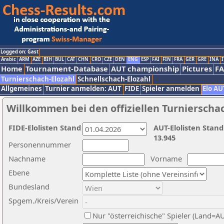
Logged on: Gast
Arabic
ARM
AZE
BIH
BUL
CAT
CHN
CRO
CZE
DEN
ENG
ESP
FAI
FIN
FRA
GER
GRE
INA
I
Home
Tournament-Database
AUT championship
Pictures
F
Turnierschach-Elozahl
Schnellschach-Elozahl
Allgemeines
Turnier anmelden: AUT
FIDE
Spieler anmelden
Elo AU
Willkommen bei den offiziellen Turnierscha
FIDE-Elolisten Stand
AUT-Elolisten Stand
13.945
Personennummer
Nachname
Vorname
Ebene
Bundesland
Spgem./Kreis/Verein
Nur "österreichische" Spieler (Land=A