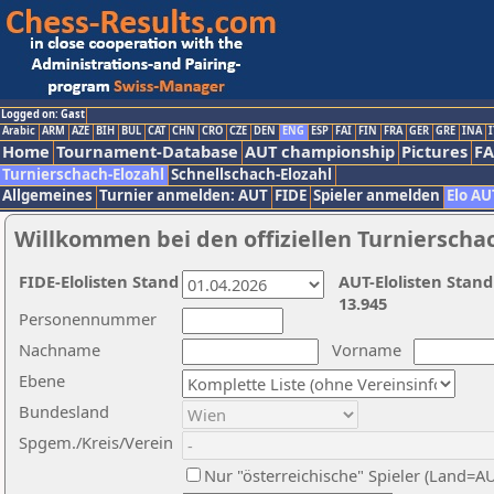
Logged on: Gast
Arabic
ARM
AZE
BIH
BUL
CAT
CHN
CRO
CZE
DEN
ENG
ESP
FAI
FIN
FRA
GER
GRE
INA
I
Home
Tournament-Database
AUT championship
Pictures
F
Turnierschach-Elozahl
Schnellschach-Elozahl
Allgemeines
Turnier anmelden: AUT
FIDE
Spieler anmelden
Elo AU
Willkommen bei den offiziellen Turnierscha
FIDE-Elolisten Stand
AUT-Elolisten Stand
13.945
Personennummer
Nachname
Vorname
Ebene
Bundesland
Spgem./Kreis/Verein
Nur "österreichische" Spieler (Land=A